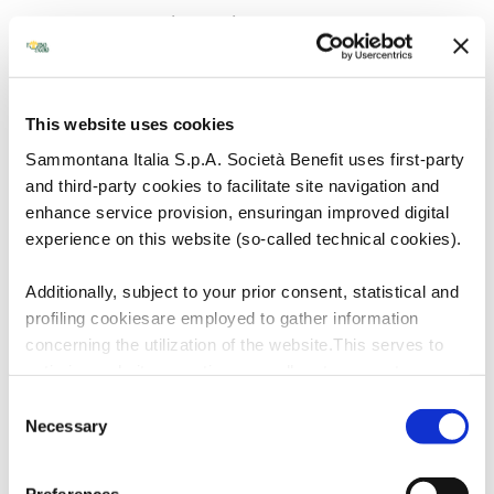
Spremuta di arancia o pompelmo
Ideale per amplificare la componente fruttata e
tropicale.
Centrifugato “verde leggero”
(mela, cetriolo,
This website uses cookies
lime)Perfetto per creare contrasti aromatici
dinamici.
Sammontana Italia S.p.A. Società Benefit uses first-party
Latte vegetale
and third-party cookies to facilitate site navigation and
Da preferire avena o riso-cocco per esaltare le
enhance service provision, ensuringan improved digital
note morbide e vellutate.
experience on this website (so-called technical cookies).
Presentazione in vetrina
Additionally, subject to your prior consent, statistical and
profiling cookiesare employed to gather information
Posizionare il cornetto in evidenza, preferibilmente su
concerning the utilization of the website.This serves to
un supporto chiaro o su un’alzatina, per valorizzare il
optimize website operation, as well as to present you
colore naturalmente rosato e rendere immediatamente
withcontent and advertisements that are relevant to your
riconoscibile la proposta.
Consent
expressed interests andpreferences during browsing.
Necessary
Selection
Furthermore, these cookies assist in measuring the
effectiveness ofadvertising content and allow the