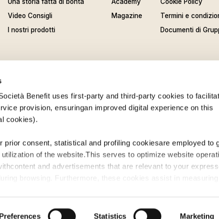
Una storia fatta di bontà
Academy
Cookie Policy
Video Consigli
Magazine
Termini e condizio
I nostri prodotti
Documenti di Grup
. Società Benefit
s
00 403858 - P.Iva 03957900487
cietà Benefit uses first-party and third-party cookies to facilitat
vice provision, ensuringan improved digital experience on this
al cookies).
ur prior consent, statistical and profiling cookiesare employed to 
utilization of the website.This serves to optimize website operat
withcontent and advertisements that are relevant to your expres
during browsing. Furthermore, these cookies assist in measuring
 content and allow the execution of ad re-targeting strategies.
ARIE
BINDI
IL PASTICCERE
FORNO D'ASOLO
KES
cietà Benefit refrains from utilizing cookies that allow the webs
Preferences
Statistics
Marketing