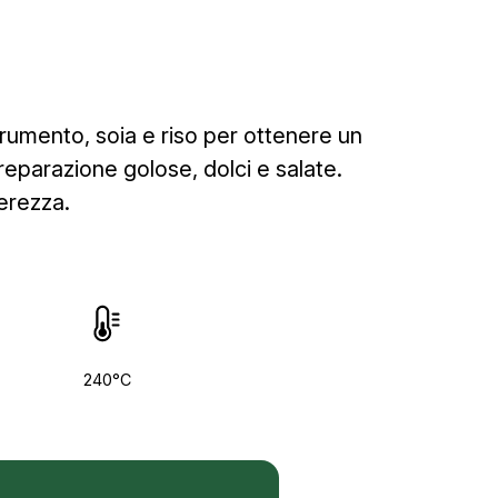
frumento, soia e riso per ottenere un
reparazione golose, dolci e salate.
erezza.
240°C