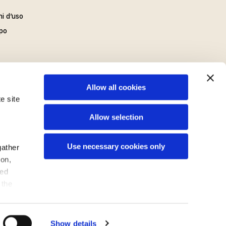
ni d’uso
po
Allow all cookies
e site
Allow selection
Use necessary cookies only
gather
ion,
sed
 the
LA DONATELLA
BONCHEF
Made by
Ubics
iteto
Show details